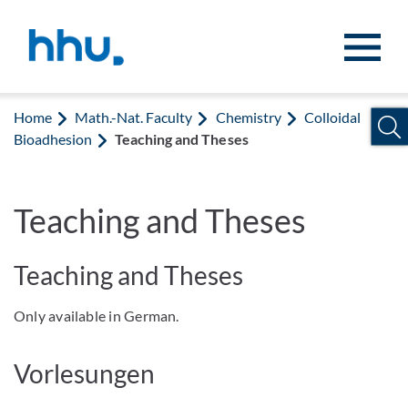
Jump to content
Jump to search
Home
Math.-Nat. Faculty
Chemistry
Colloidal
Bioadhesion
Teaching and Theses
Teaching and Theses
Teaching and Theses
Only available in German.
Vorlesungen